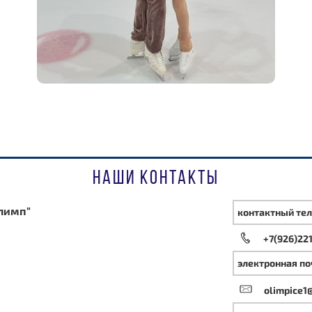
НАШИ КОНТАКТЫ
лимп"
контактный те
+7(926)22
электронная по
olimpice1