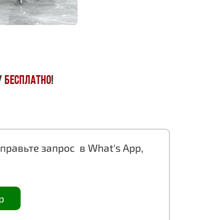
у
БЕСПЛАТНО
!
правьте запрос в What's App,
p