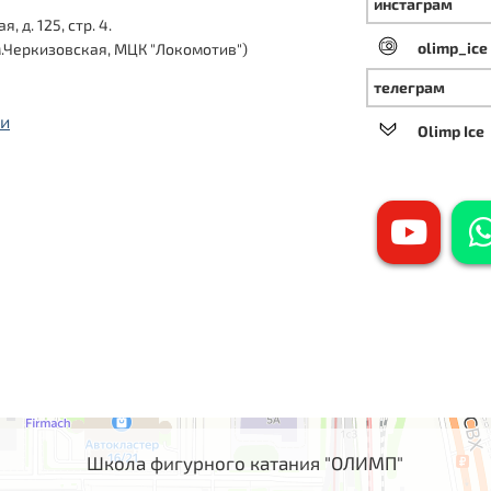
инстаграм
 д. 125, стр. 4.
olimp_ice
Черкизовская, МЦК "Локомотив")
телеграм
ти
Olimp Ice
Школа фигурного катания "ОЛИМП"