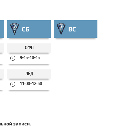
СБ
ВС
ОФП
9:45-10:45
ЛЁД
11:00-12:30
ьной записи.